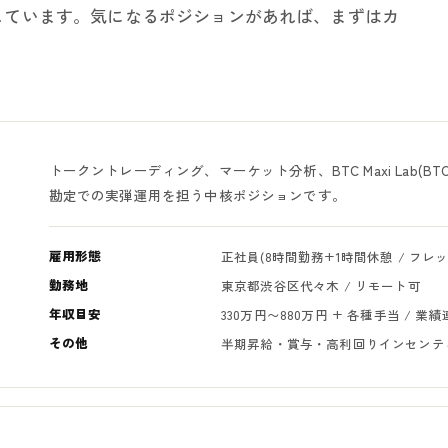
しています。気になるポジションがあれば、まずはカ
トークントレーディング、マーケット分析、BTC Maxi Lab(B
勘定での実弾運用を担う中核ポジションです。
雇用形態
正社員(8時間勤務+1時間休憩 / フレ
勤務地
東京都渋谷区代々木 / リモート可
年収目安
330万円〜880万円 + 各種手当 / 
その他
半期昇給・賞与・高利回りインセンテ