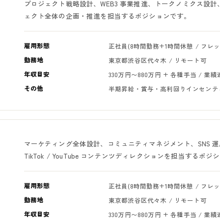
プロジェクト戦略設計、WEB3 事業推進、トークノミクス設
ェクト全体の企画・推進を担当するポジションです。
雇用形態
正社員(8時間勤務+1時間休憩 / フレ
勤務地
東京都渋谷区代々木 / リモート可
年収目安
330万円〜880万円 + 各種手当 / 
その他
半期昇給・賞与・高利回りインセンテ
マーケティング全体設計、コミュニティマネジメント、SNS 運用
TikTok / YouTube コンテンツディレクションを担当するポ
雇用形態
正社員(8時間勤務+1時間休憩 / フレ
勤務地
東京都渋谷区代々木 / リモート可
年収目安
330万円〜880万円 + 各種手当 / 