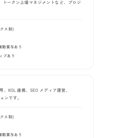
計、トークン上場マネジメントなど、プロジ
ックス制)
業績連動賞与あり
ィブあり
、KOL 連携、SEO メディア運営、
ジションです。
ックス制)
業績連動賞与あり